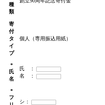
創立90周年記念寄付金
種
類
寄
付
タ
個人（専用振込用紙）
イ
プ
*
氏 ：
氏
名 ：
名
*
フ
シ：
リ