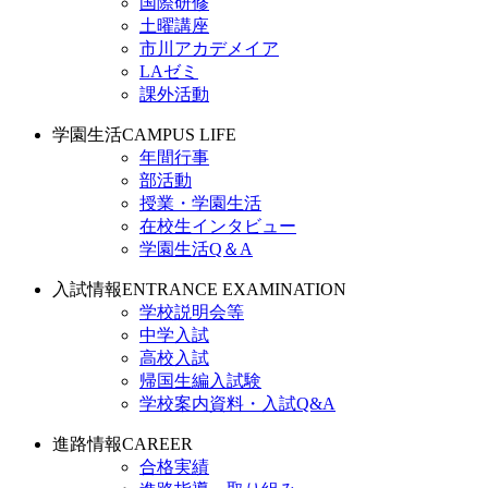
国際研修
土曜講座
市川アカデメイア
LAゼミ
課外活動
学園生活
CAMPUS LIFE
年間行事
部活動
授業・学園生活
在校生インタビュー
学園生活Q＆A
入試情報
ENTRANCE EXAMINATION
学校説明会等
中学入試
高校入試
帰国生編入試験
学校案内資料・入試Q&A
進路情報
CAREER
合格実績