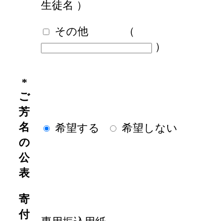
生徒名
）
その他
（
）
*
ご
芳
名
希望する
希望しない
の
公
表
寄
付