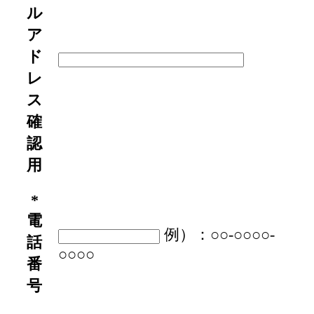
ル
ア
ド
レ
ス
確
認
用
*
電
例）：○○-○○○○-
話
○○○○
番
号