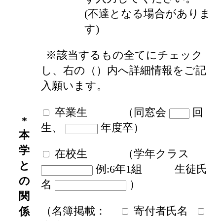
(不達となる場合がありま
す)
※該当するもの全てにチェック
し、右の（）内へ詳細情報をご記
入願います。
卒業生
（同窓会
回
*
生、
年度卒）
本
学
在校生
（学年クラス
と
例:6年1組 生徒氏
の
名
）
関
（名簿掲載：
寄付者氏名
係