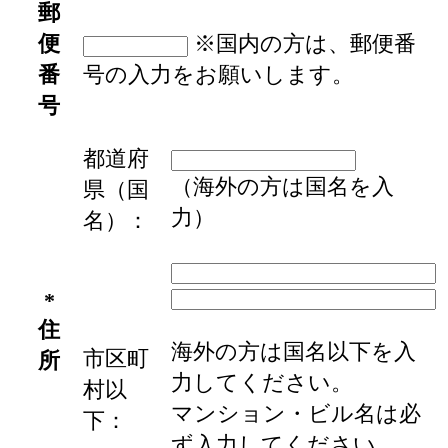
郵
便
※国内の方は、郵便番
番
号の入力をお願いします。
号
都道府
（海外の方は国名を入
県（国
力）
名）：
*
住
海外の方は国名以下を入
市区町
所
力してください。
村以
マンション・ビル名は必
下：
ず入力してください。