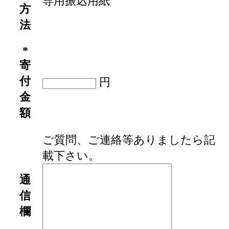
専用振込用紙
方
法
*
寄
付
円
金
額
ご質問、ご連絡等ありましたら記
載下さい。
通
信
欄