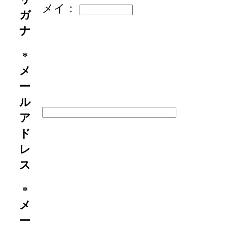
メイ：
ガ
ナ
*
メ
ー
ル
ア
ド
レ
ス
*
メ
ー