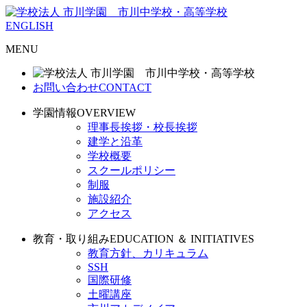
ENGLISH
MENU
お問い合わせ
CONTACT
学園情報
OVERVIEW
理事長挨拶・校長挨拶
建学と沿革
学校概要
スクールポリシー
制服
施設紹介
アクセス
教育・取り組み
EDUCATION ＆ INITIATIVES
教育方針、カリキュラム
SSH
国際研修
土曜講座