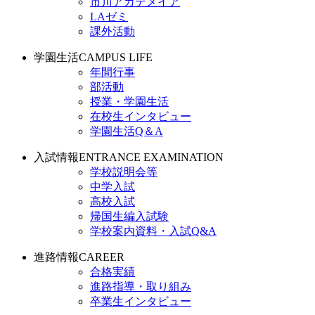
市川アカデメイア
LAゼミ
課外活動
学園生活
CAMPUS LIFE
年間行事
部活動
授業・学園生活
在校生インタビュー
学園生活Q＆A
入試情報
ENTRANCE EXAMINATION
学校説明会等
中学入試
高校入試
帰国生編入試験
学校案内資料・入試Q&A
進路情報
CAREER
合格実績
進路指導・取り組み
卒業生インタビュー