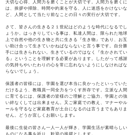
大切な心得、人間力を磨くことが大切です。人間力を磨くに
は、挨拶や掃除、時間や約束を守る、人に迷惑をかけないな
ど、人間として当たり前なことの日々の実行が大切です。
さて、皆さんの生きる２１世紀はどのような時代になるでし
ょうか。はっきりしている事は、私達人間は、限られた地球
上で自然や他の生き物と共に生きる『生き物』であり、お互
い助け合って生きていかねばならないと言う事です。自分勝
手には生きられない。生きているのではなく『生かされてい
る』ということを理解する必要があります。したがって感謝
の気持ちやいたわりの心を常に忘れないようにしなければな
らないでしょう。
保護者の皆様には、学園を選び本当に良かったといっていた
だけるよう、教職員一同全力をつくす所存です。立派な人間
に育てるには、保護者の皆様のご理解とご協力、学園との強
い絆なくしては出来ません。又ご家庭での教え、マナーやル
ールを守るなど家庭教育が土台になるのは言うまでもありま
せん。どうか宜しくお願いします｡
最後に生徒の皆さん一人一人が輝き、学園生活が素晴らしい
ものになる事を祈り、歓迎の挨拶とします。