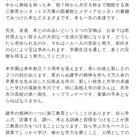
中から興味を持った本、朝７時から夕方６時まで開館する第
三教育センタ（１０万冊の図書館とメディアセンタ）の書棚
でみつけた本などさまざまです。本も一生の友達です。
先生、友達、本との出会いという３つの宝物は、お金では絶
対買えない皆さんの大切な一生涯の宝物になります。どうし
たら求められるのか。それは一人一人の意欲と努力、前向き
の心により宝は求められます。学園生活を通して、多くの宝
物を得るよう努力してください。
本学園は来年創立７０周年を迎えます。長い伝統と新しさの
２つの顔があります。変わらぬ建学の精神を持ち３万人余の
卒業生を生み出した伝統ある市川、新しい校舎と共学の卓越
した学びの場新生市川です。特に高校入学の皆さんは、共学
市川高校の第一期生、トップランナーです。後輩の手本とな
らねばなりません。
建学の精神の一つに第三教育ということがあります。自ら学
ぶ力、読書する、調べ、考える訓練と習慣をつけることが第
三教育の力をつけることになります。自ら学ぶ力をベースに
授業でしっかり学び、確かな学力を磨くこと、人間としての