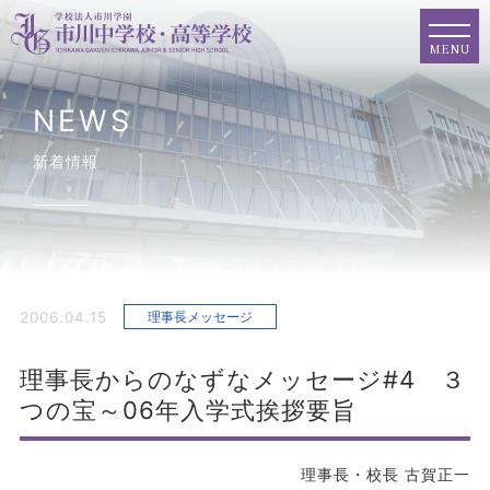
MENU
NEWS
新着情報
2006.04.15
理事長メッセージ
理事長からのなずなメッセージ#4 ３
つの宝～06年入学式挨拶要旨
理事長・校長 古賀正一