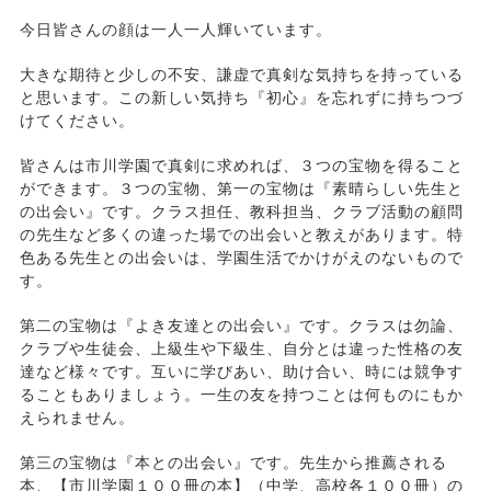
今日皆さんの顔は一人一人輝いています。
大きな期待と少しの不安、謙虚で真剣な気持ちを持っている
と思います。この新しい気持ち『初心』を忘れずに持ちつづ
けてください。
皆さんは市川学園で真剣に求めれば、３つの宝物を得ること
ができます。３つの宝物、第一の宝物は『素晴らしい先生と
の出会い』です。クラス担任、教科担当、クラブ活動の顧問
の先生など多くの違った場での出会いと教えがあります。特
色ある先生との出会いは、学園生活でかけがえのないもので
す。
第二の宝物は『よき友達との出会い』です。クラスは勿論、
クラブや生徒会、上級生や下級生、自分とは違った性格の友
達など様々です。互いに学びあい、助け合い、時には競争す
ることもありましょう。一生の友を持つことは何ものにもか
えられません。
第三の宝物は『本との出会い』です。先生から推薦される
本、【市川学園１００冊の本】（中学、高校各１００冊）の