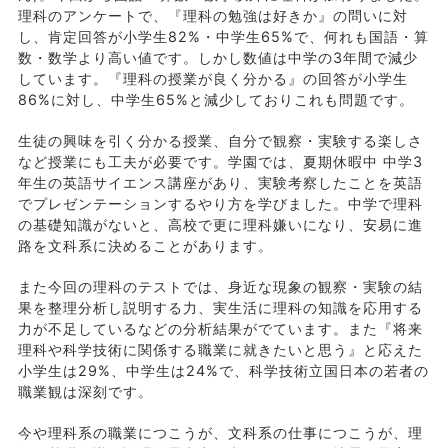
理科のアンケートで、『理科の勉強は好きか』の問いに対
し、肯定回答が小学生82%・中学生65%で、何れも国語・算
数・数学より高い値です。しかし数値は中学の3年間で減少
しています。『理科の授業が良く分かる』の回答が小学生
86%に対し、中学生65%と減少しておりこれも問題です。
生徒の興味を引く分かる授業、自分で観察・実験する楽しさ
など授業にも工夫が必要です。学園では、夏期休暇中 中学3
年生の英語サイエンス講座があり、実験考察したことを英語
でプレゼンテーションするやり方を学びました。中学で理科
の基礎知識がないと、高校で更に理科嫌いになり、安易に進
路を文科系に決めることがあります。
また今回の理科のテストでは、身近な現象の観察・実験の結
果を整理分析し説明する力、実生活に理科の知識を応用する
力が不足しているなどの分析結果がでています。また『将来
理科や科学技術に関係する職業に就きたいと思う』と応えた
小学生は29%、中学生は24%で、科学技術立国日本の若者の
職業観は深刻です。
今や理科系の職業につこうが、文科系の仕事につこうが、理