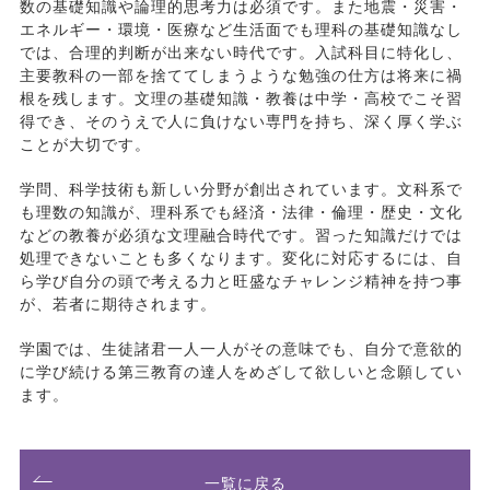
数の基礎知識や論理的思考力は必須です。また地震・災害・
エネルギー・環境・医療など生活面でも理科の基礎知識なし
では、合理的判断が出来ない時代です。入試科目に特化し、
主要教科の一部を捨ててしまうような勉強の仕方は将来に禍
根を残します。文理の基礎知識・教養は中学・高校でこそ習
得でき、そのうえで人に負けない専門を持ち、深く厚く学ぶ
ことが大切です。
学問、科学技術も新しい分野が創出されています。文科系で
も理数の知識が、理科系でも経済・法律・倫理・歴史・文化
などの教養が必須な文理融合時代です。習った知識だけでは
処理できないことも多くなります。変化に対応するには、自
ら学び自分の頭で考える力と旺盛なチャレンジ精神を持つ事
が、若者に期待されます。
学園では、生徒諸君一人一人がその意味でも、自分で意欲的
に学び続ける第三教育の達人をめざして欲しいと念願してい
ます。
一覧に戻る