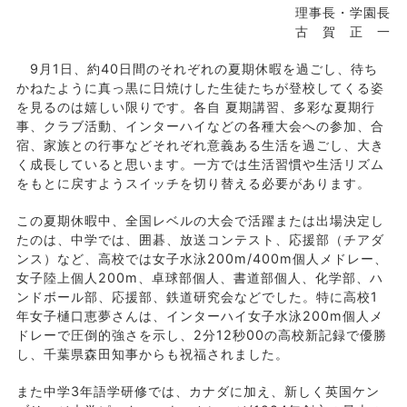
理事長・学園長
古 賀 正 一
9月1日、約40日間のそれぞれの夏期休暇を過ごし、待ち
かねたように真っ黒に日焼けした生徒たちが登校してくる姿
を見るのは嬉しい限りです。各自 夏期講習、多彩な夏期行
事、クラブ活動、インターハイなどの各種大会への参加、合
宿、家族との行事などそれぞれ意義ある生活を過ごし、大き
く成長していると思います。一方では生活習慣や生活リズム
をもとに戻すようスイッチを切り替える必要があります。
この夏期休暇中、全国レベルの大会で活躍または出場決定し
たのは、中学では、囲碁、放送コンテスト、応援部（チアダ
ンス）など、高校では女子水泳200m/400m個人メドレー、
女子陸上個人200m、卓球部個人、書道部個人、化学部、ハ
ンドボール部、応援部、鉄道研究会などでした。特に高校1
年女子樋口恵夢さんは、インターハイ女子水泳200m個人メ
ドレーで圧倒的強さを示し、2分12秒00の高校新記録で優勝
し、千葉県森田知事からも祝福されました。
また中学3年語学研修では、カナダに加え、新しく英国ケン