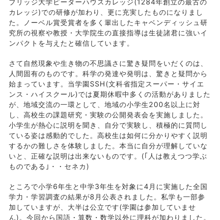
ブリッジ大学ピーターハウスカレッジ(1284年創立の最古の
カレッジ)での研修が加わり、更に充実したものになりまし
た。ノーベル賞受賞者を多く輩出したキャベンディッシュ研
究所の視察や教授・大学院生の直接指導は生徒諸君に強いイ
ンパクトを与えたと確信しています。
さて自然現象や生き物の不思議さに驚き疑問をいだくのは、
人間固有のものです。科学の発達や発明は、驚きと疑問から
始まっています。当学園SSH(文科省指定スーパー・サイエ
ンス・ハイスクール)では夏期休暇中多くの活動がありました
が、地域交流の一環として、地域の小学生200名以上に対
し、高校生の課題研究・実験の公開発表会を実施しました。
小学生が熱心に説明を聞き、自分で実験し、積極的に質問し
ている姿は感動的でした。高校生は如何に分かりやすく説明
するかの難しさを体験しました。本当に自分が理解していな
いと、正確な説明は出来ないものです。(｢人は教えつつ学ぶ
ものである｣・・セネカ)
ところで小学6年生と中学3年生を対象に4月に実施した全国
学力・学習調査の結果が8月公表されました。私学も一部参
加していますが、大半は公立です(学園は参加していませ
ん)。今回から国語・算数・数学以外に理科が加わりました。