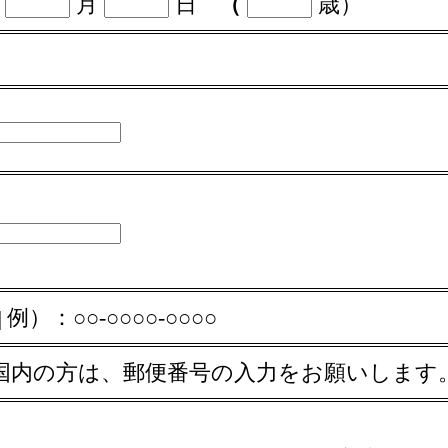
年
月
日
（
歳）
例）：○○-○○○○-○○○○
国内の方は、郵便番号の入力をお願いします