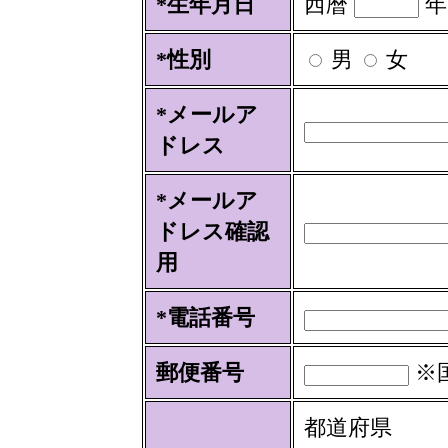
*生年月日
西暦
*性別
男
女
*メールア
ドレス
*メールア
ドレス
確認
用
*電話番号
郵便番号
※
都道府県