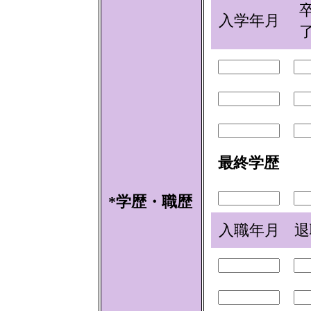
入学年月
最終学歴
*学歴・職歴
入職年月
退