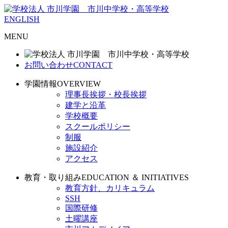
ENGLISH
MENU
お問い合わせ
CONTACT
学園情報
OVERVIEW
理事長挨拶・校長挨拶
建学と沿革
学校概要
スクールポリシー
制服
施設紹介
アクセス
教育・取り組み
EDUCATION ＆ INITIATIVES
教育方針、カリキュラム
SSH
国際研修
土曜講座