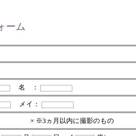
ォーム
名 ：
メイ：
×
※3ヵ月以内に撮影のもの