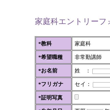
家庭科エントリーフ
*教科
家庭科
*希望職種
非常勤講師
*お名前
姓 ：
*フリガナ
セイ：
*証明写真