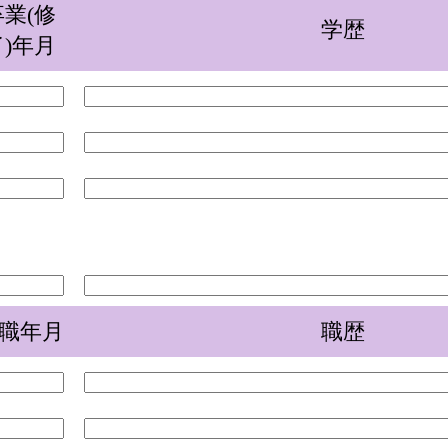
卒業(修
学歴
了)年月
職年月
職歴