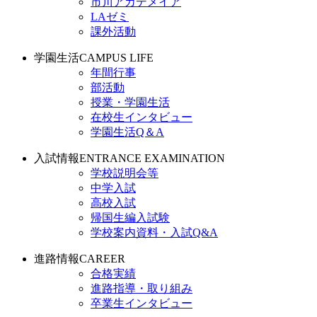
市川アカデメイア
LAゼミ
課外活動
学園生活
CAMPUS LIFE
年間行事
部活動
授業・学園生活
在校生インタビュー
学園生活Q＆A
入試情報
ENTRANCE EXAMINATION
学校説明会等
中学入試
高校入試
帰国生編入試験
学校案内資料・入試Q&A
進路情報
CAREER
合格実績
進路指導・取り組み
卒業生インタビュー