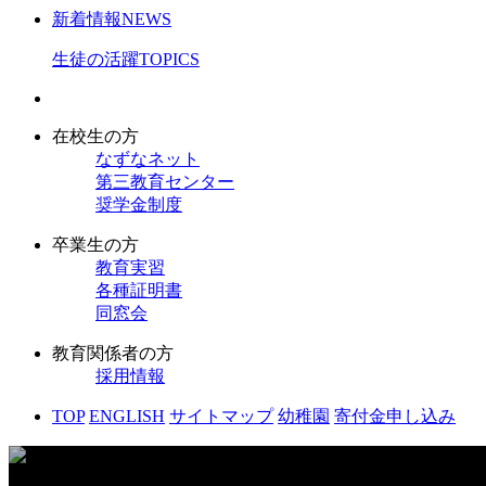
新着情報
NEWS
生徒の活躍
TOPICS
在校生の方
なずなネット
第三教育センター
奨学金制度
卒業生の方
教育実習
各種証明書
同窓会
教育関係者の方
採用情報
TOP
ENGLISH
サイトマップ
幼稚園
寄付金申し込み