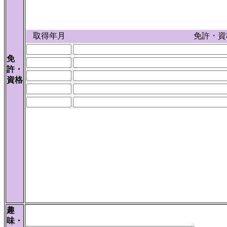
取得年月
免許・資
免
許・
資格
趣
味・