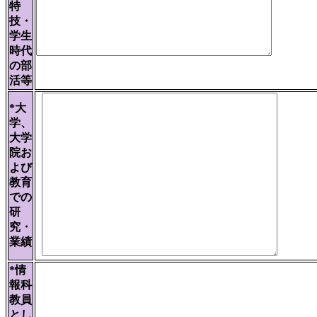
特
技・
学生
時代
の部
活等
*大
学、
大学
院お
よび
教育
での
研
究・
業績
*情
報科
教員
とし