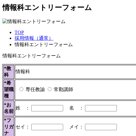
情報科エントリーフォーム
TOP
採用情報（通常）
情報科エントリーフォーム
情報科エントリーフォーム
*教
情報科
科
*希
望職
専任教諭
常勤講師
種
*お
姓 ：
名 ：
名前
*フ
リガ
セイ：
メイ：
ナ