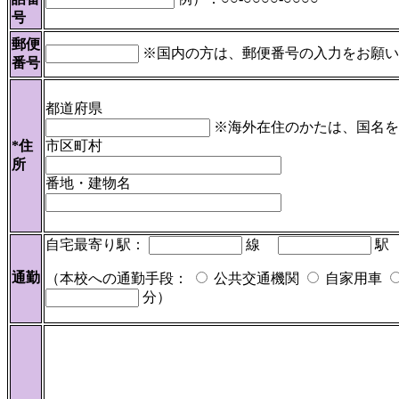
号
郵便
※国内の方は、郵便番号の入力をお願い
番号
都道府県
※海外在住のかたは、国名を
*住
市区町村
所
番地・建物名
自宅最寄り駅：
線
駅
通勤
（本校への通勤手段：
公共交通機関
自家用車
分）