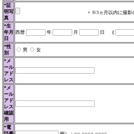
*証
明写
×
※3ヵ月以内に撮影
真
*生
年月
西暦
年
月
日
（
日
*性
男
女
別
*メ
ール
アド
レス
*メ
ール
アド
レス
確認
用
*電
話番
例）：○○-○○○○-○○○○