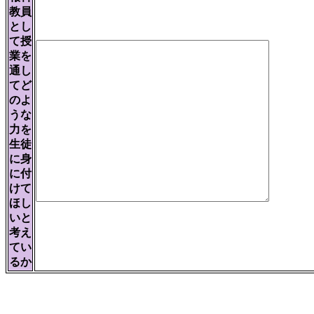
教員
とし
て授
業を
通し
てど
のよ
うな
力を
生徒
に身
に付
けて
ほし
いと
考え
てい
るか