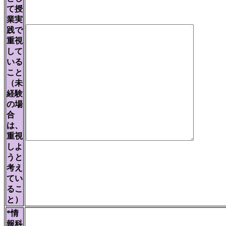
て授
業実
践で
重視
して
いる
こと
（未
経験
の場
合
は、
重視
しよ
うと
考え
てい
るこ
と）
*情
報科