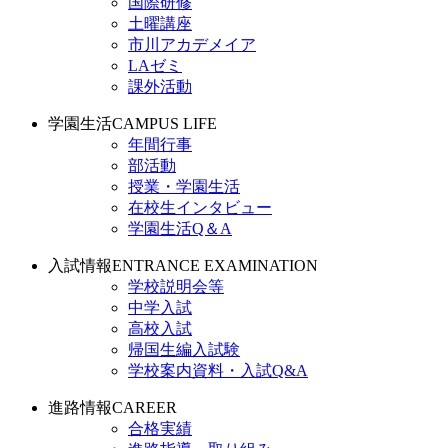
国際研修
土曜講座
市川アカデメイア
LAゼミ
課外活動
学園生活
CAMPUS LIFE
年間行事
部活動
授業・学園生活
在校生インタビュー
学園生活Q＆A
入試情報
ENTRANCE EXAMINATION
学校説明会等
中学入試
高校入試
帰国生編入試験
学校案内資料・入試Q&A
進路情報
CAREER
合格実績