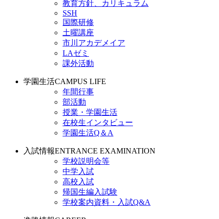
教育方針、カリキュラム
SSH
国際研修
土曜講座
市川アカデメイア
LAゼミ
課外活動
学園生活
CAMPUS LIFE
年間行事
部活動
授業・学園生活
在校生インタビュー
学園生活Q＆A
入試情報
ENTRANCE EXAMINATION
学校説明会等
中学入試
高校入試
帰国生編入試験
学校案内資料・入試Q&A