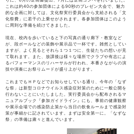
これは約40の参加団体による90秒のプレゼン大会で、魅力
的な企画に対しては、文化祭実行委員会から支給される「文
化祭費」に若干の上乗せがされます。各参加団体はこのよう
に周到な準備を続けてきました。
現在、校内を歩いていると下の写真の通り廊下・教室など
が、段ボールなどの装飾や展示品で一杯です。雑然としてい
ますが、よく見るとそれら１つ１つに、生徒たちの想いが見
て取れます。また、放課後は様々な場所でクラブや有志によ
るパフォーマンスのリハーサルが行われ、本番さながらの演
技や演奏にお祭りムードが盛り上がります。
これまでもＨＰなどでお知らせしている通り、今年の「なず
な祭」は新型コロナウイルス感染症対策のために一般公開を
行わないことにいたしました。実行委員会から配布されるマ
ニュアルブック『参加ガイドライン』にも、事前の健康観察
や展示会場での感染防止策から当日の飲食ルールまで感染対
策が事細かに記されています。まずは安全第一に。「なずな
祭」の準備は粛々と進んでいます。