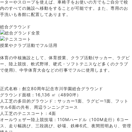
ーターやスロープを使えば、車椅子をお使いの方でもご自分で校
内のすべての施設へ移動をすることが可能です。また、専用のお
手洗いも各館に配置してあります。
総合グラウンド
授業やクラブ活動でフル活用
体育の中核施設として、体育授業、クラブ活動(サッカー、ラグビ
ー、陸上競技、軟式野球、硬式・ソフトテニスなど多くのクラブ
で使用)、中学体育大会などの行事でフルに使用します。
正式名称：創立80周年記念市川学園総合グラウンド
グラウンド面積：16,136 ㎡（4890坪）
人工芝の多目的グラウンド：サッカー1面、ラグビー1面、フット
サル6面の共有、周辺ランニングコース
人工芝のテニスコート：4面
オールウェザー陸上競技場：110Mハードル（100M走行）6コー
ス、走り幅跳び、三段跳び、砂場、鉄棒6式、夜間照明あり、管理
棟あり