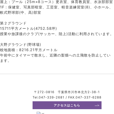
屋上：プール（25m×8コース）更衣室、体育教員室、水泳部部室
1F：保健室、写真部暗室、工芸室、軽音楽練習室(8)、小ホール、
軟式野球部(中、高)部室
第２グラウンド
15711平方メートル(4752.58坪)
授業や放課後のクラブ(サッカー、陸上)活動に利用されています。
大野グラウンド(野球場)
校地面積：8216.21平方メートル
午前中にタイマーで散水し、近隣の梨畑への土飛散を防止してい
ます。
〒272-0816 千葉県市川市本北方2-38-1
Tel.047-339-2681 / FAX.047-337-6288
アクセスはこちら