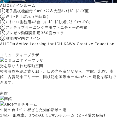
ALICEメインルーム
①電子黒板機能付ﾌﾟﾛｼﾞｪｸﾀ＆大型ﾎﾜｲﾄﾎﾞｰﾄﾞ(3面)
②Ｗｉ-Ｆｉ環境（光回線）
③ﾉｰﾄＰＣ生徒用43台（ｷｰﾎﾞｰﾄﾞ脱着式ﾀﾌﾞﾚｯﾄPC）
④アクティブラーニング専用ファニチャーの整備
⑤プレゼン動画撮影用360度カメラ
⑥機能的室内デザイン
ALICE⇒Active Learning for ICHIKAWA Creative Education
コミュニティープラザ
光を取り入れた移動空間
校舎各館を結ぶ渡り廊下。日の光を浴びながら、本館、北館、南
館、古賀記念アリーナ、国枝記念国際ホールの5つの建物を移動で
きます。
南館
生徒の自主性に根ざした知的活動の場
24の一般教室、3つのALICEマルチルーム（2～4階の各階1