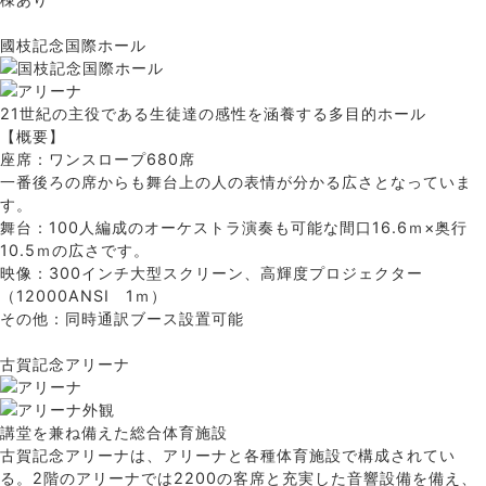
國枝記念国際ホール
21世紀の主役である生徒達の感性を涵養する多目的ホール
【概要】
座席：ワンスロープ680席
一番後ろの席からも舞台上の人の表情が分かる広さとなっていま
す。
舞台：100人編成のオーケストラ演奏も可能な間口16.6ｍ×奥行
10.5ｍの広さです。
映像：300インチ大型スクリーン、高輝度プロジェクター
（12000ANSI 1ｍ）
その他：同時通訳ブース設置可能
古賀記念アリーナ
講堂を兼ね備えた総合体育施設
古賀記念アリーナは、アリーナと各種体育施設で構成されてい
る。2階のアリーナでは2200の客席と充実した音響設備を備え、