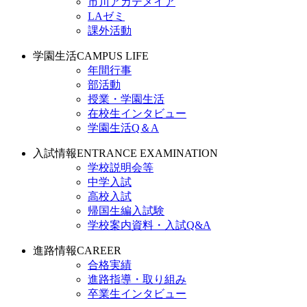
市川アカデメイア
LAゼミ
課外活動
学園生活
CAMPUS LIFE
年間行事
部活動
授業・学園生活
在校生インタビュー
学園生活Q＆A
入試情報
ENTRANCE EXAMINATION
学校説明会等
中学入試
高校入試
帰国生編入試験
学校案内資料・入試Q&A
進路情報
CAREER
合格実績
進路指導・取り組み
卒業生インタビュー