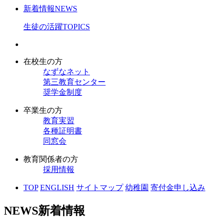
新着情報
NEWS
生徒の活躍
TOPICS
在校生の方
なずなネット
第三教育センター
奨学金制度
卒業生の方
教育実習
各種証明書
同窓会
教育関係者の方
採用情報
TOP
ENGLISH
サイトマップ
幼稚園
寄付金申し込み
NEWS
新着情報