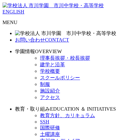
ENGLISH
MENU
お問い合わせ
CONTACT
学園情報
OVERVIEW
理事長挨拶・校長挨拶
建学と沿革
学校概要
スクールポリシー
制服
施設紹介
アクセス
教育・取り組み
EDUCATION ＆ INITIATIVES
教育方針、カリキュラム
SSH
国際研修
土曜講座