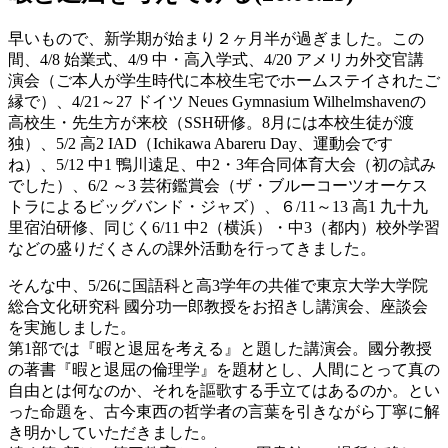
早いもので、新学期が始まり２ヶ月半が過ぎました。この
間、4/8 始業式、4/9 中・高入学式、4/20 アメリカ外交官講
演会（ご本人が学生時代に本校生宅でホームステイされたご
縁で）、4/21～27 ドイツ Neues Gymnasium Wilhelmshavenの
高校生・先生方が来校（SSH研修。8月には本校生徒が渡
独）、5/2 高2 IAD（Ichikawa Abareru Day、運動会です
ね）、5/12 中1 鴨川遠足、中2・3年合同体育大会（初の試み
でした）、6/2 ～3 芸術鑑賞会（ザ・ブルーコーツオーケス
トラによるビッグバンド・ジャズ）、６/11～13 高1 九十九
里宿泊研修、同じく6/11 中2（横浜）・中3（都内）校外学習
などの盛りだくさんの課外活動を行ってきました。
そんな中、5/26に国語科と高3学年の共催で東京大学大学院
総合文化研究科 國分功一郎教授をお招きし講演会、座談会
を実施しました。
第1部では『暇と退屈を考える』と題した講演会。國分教授
の著書『暇と退屈の倫理学』を題材とし、人間にとって真の
自由とは何なのか、それを謳歌する手立てはあるのか。とい
った命題を、古今東西の哲学者の言葉を引きながら丁寧に解
き明かしていただきました。