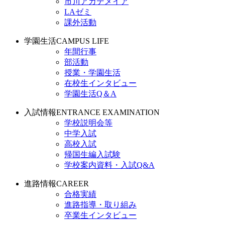
市川アカデメイア
LAゼミ
課外活動
学園生活
CAMPUS LIFE
年間行事
部活動
授業・学園生活
在校生インタビュー
学園生活Q＆A
入試情報
ENTRANCE EXAMINATION
学校説明会等
中学入試
高校入試
帰国生編入試験
学校案内資料・入試Q&A
進路情報
CAREER
合格実績
進路指導・取り組み
卒業生インタビュー