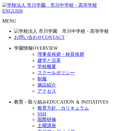
ENGLISH
MENU
お問い合わせ
CONTACT
学園情報
OVERVIEW
理事長挨拶・校長挨拶
建学と沿革
学校概要
スクールポリシー
制服
施設紹介
アクセス
教育・取り組み
EDUCATION ＆ INITIATIVES
教育方針、カリキュラム
SSH
国際研修
土曜講座