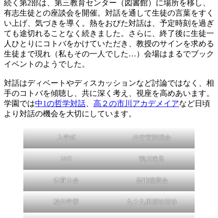
続く第2部は、第三教育センター（図書館）に場所を移し、
有志生徒との座談会を開催。対話を通して生徒の言葉をすく
い上げ、気づきを導く。熱をおびた対話は、予定時刻を過ぎ
ても途切れることなく続きました。さらに、終了後に生徒一
人ひとりにコトバをかけていただき、教授のサインを求める
生徒まで現れ（私もその一人でした…）会場はまるでブック
イベントのようでした。
対話はディベートやディスカッションなど討論ではなく、相
手のコトバを傾聴し、共に深く考え、視座を高めあいます。
学園では
中1の哲学対話
、
高２の市川アカデメイア
など日頃
より対話の機会を大切にしています。
入学式
外交官講演会
IAD
鴨川遠足
体育大会
芸術鑑賞会
校外学習
九十九里宿泊研修