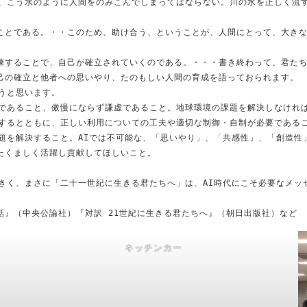
が、こう水のように人間をのみこんでしまってはならない。川の水を正しく流
ことである。・・このため、助け合う、ということが、人間にとって、大き
練することで、自己が確立されていくのである。・・・書き終わって、君た
己の確立と他者への思いやり、たのもしい人間の育成を語っておられます。
うと思います。
在であること、傲慢にならず謙虚であること。地球環境の課題を解決しなけれ
進するとともに、正しい利用についての工夫や適切な制御・自制が必要である
題を解決すること。AIでは不可能な、「思いやり」、「共感性」、「創造性
たくましく活躍し貢献してほしいこと。
きく、まさに「二十一世紀に生きる君たちへ」は、AI時代にこそ必要なメッ
』（中央公論社）『対訳 21世紀に生きる君たちへ』（朝日出版社）など
キッチンカー