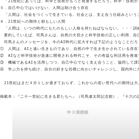
　「21世紀にあっては、科学と技術がもっと発達するだろう。科学・技術
５．自己中心ではいけない、人間は助け合う存在
　「人間は、社会をつくって生きている。社会とは、支え合う仕組みという
６．21世紀への期待と頼もしい人間
　「人間は、いつの時代にもたのもしい人格を持たねばならない。・・・訓
　要約していえば、司馬さんは、自然の大切さと科学技術の正しい利用、自
　司馬さんのメッセージを、今のAI時代に拡大すれば下記のようなことだろ
①　人間は、AIと違い生きものであり、自然の中で生き生かされている存
②　AIなど科学技術が急速に開発される時代こそ、その有益な利活用を推
③　機械であるAIを活用しつつ、自己中心でなく支え合うこと、協同して課
④　学ぶ力を持ち続け、自分の好きな目標に向かいチャレンジし、国内外に
　21世紀はまだ４分１しか過ぎておらず、これからの若い世代への期待は大
掲載本；『二十一世紀に生きる君たちへ』（司馬遼太郎記念館）、『十六の話
中３演劇祭