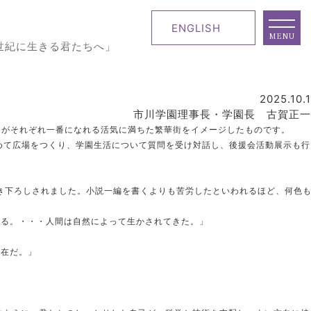
ENGLISH
MENU
世紀に生きる君たちへ」
2025.10.1
市川学園理事長・学園長 古賀正一
皆がそれぞれ一番になれる活気に満ちた繁華街をイメージしたものです。
初めて広場をつくり、学園生活について質問を受け対話し、後援会活動展示も
書き下ろしされました。小説一編を書くよりも苦労したといわれるほど、何色
ある。・・・人間は自然によって生かされてきた。」
存在だ。」