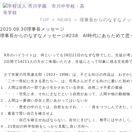
NEWS
新着情報
TOP
NEWS
理事長からのなずなメッ
2025.09.30
理事長メッセージ
理事長からのなずなメッセージ#238 AI時代にあらためて
　9月のハイライトは、何といっても20日21日のなずな祭でした。生徒が
　2日間で14211人の方がご来場いただき、生徒にとって印象に残る文化
　さて作家の司馬遼太郎（1923～1996）は、子ども向けの作品は、わず
　「二十一世紀に生きる君たちへ」は、司馬さんが子ども向けに書いた初め
１．人間は自然の一部であり生かされている存在、自然こそ不変の価値
　「・・・空気と水、それに土などという自然があって、人間や他の動植物
２．人間は一番偉い存在と思いあがってはいないか
　「・・・歴史の中の人々は、自然をおそれ、・・・身をつつしんできた。
３．素直で賢い自己を確立せよ
　「・・・自己を確立せねばならない。自分にきびしく、相手にはやさしく
４．21世紀の科学技術をしっかり支配し良い方向へ