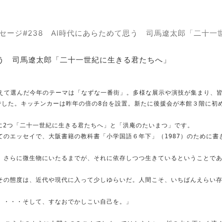
セージ#238 AI時代にあらためて思う 司馬遼太郎「二十一
思う 司馬遼太郎「二十一世紀に生きる君たちへ」
考えて選んだ今年のテーマは「なずな一番街」。多様な展示や演技が集まり、
祭でした。キッチンカーは昨年の倍の8台を設置。新たに後援会が本館３階に
かに2つ「二十一世紀に生きる君たちへ」と「洪庵のたいまつ」です。
てのエッセイで、大阪書籍の教科書「小学国語６年下」（1987）のために
、さらに微生物にいたるまでが、それに依存しつつ生きているということで
その態度は、近代や現代に入って少しゆらいだ。人間こそ、いちばんえらい
。・・・そして、すなおでかしこい自己を。」