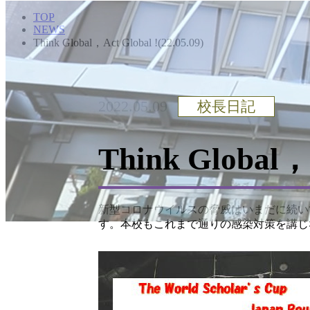
TOP
NEWS
Think Global，Act Global !(22.05.09)
2022.05.09
校長日記
Think Global，A
新型コロナウイルスの脅威はいまだに続い
す。本校もこれまで通りの感染対策を講じ