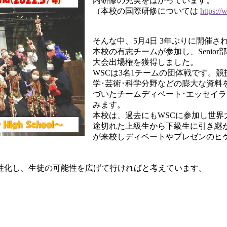
内研修の充実をはかっています。
（本校の国際研修については
https://
そんな中、5月4日 3年ぶりに開催されたThe Wo
本校の有志チームが参加し、Senior
大会出場権を獲得しました。
WSCは3名1チームの団体戦です。
学･芸術･科学分野などの膨大な資料
づいたチームディベート･エッセイラ
みます。
本校は、過去にもWSCに参加し世
途切れた上級生から下級生に引き継が
が来校しディベートやプレゼンのヒ
活性化し、生徒の可能性を広げて行ければと考えています。