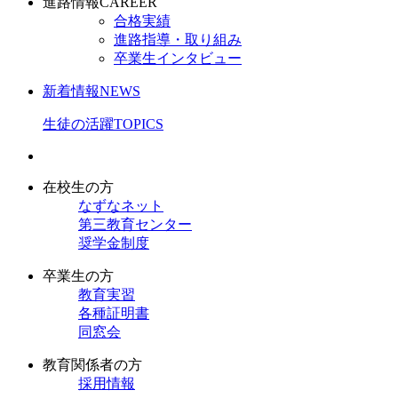
進路情報
CAREER
合格実績
進路指導・取り組み
卒業生インタビュー
新着情報
NEWS
生徒の活躍
TOPICS
在校生の方
なずなネット
第三教育センター
奨学金制度
卒業生の方
教育実習
各種証明書
同窓会
教育関係者の方
採用情報