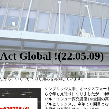
ct Global !(22.05.09)
ていますが、一方 巷ではコロナを正しく恐れつつ 徐々に以前
ながら、いくつかの取り組みを再開しています。
ケンブリッジ大学、オックスフォー
ら今年も見送りになりましたが、神
バル・イシュー探究講座｣や全国の高
ブルヒリックス｣、今年で８回目とな