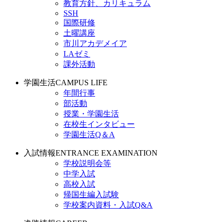
教育方針、カリキュラム
SSH
国際研修
土曜講座
市川アカデメイア
LAゼミ
課外活動
学園生活
CAMPUS LIFE
年間行事
部活動
授業・学園生活
在校生インタビュー
学園生活Q＆A
入試情報
ENTRANCE EXAMINATION
学校説明会等
中学入試
高校入試
帰国生編入試験
学校案内資料・入試Q&A