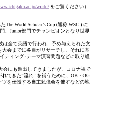
www.ichigaku.ac.jp/world/
をご覧ください）
rld Scholar’s Cup (通称 WSC ) に
部門、Junior部門でチャンピオンとなり世界
競技は全て英語で行われ、予め与えられた文
を大会までに各自がリサーチし、それに基
イティング･テーマ演習問題などに取り組
界大会にも進出してきましたが、コロナ禍で
れてきた“流れ” を補うために、OB・OG
ケツを伝授する自主勉強会を催すなどの地