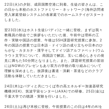
22日(火)の夕刻、成田国際空港に到着。生徒の皆さんは、こ
の日から本校のホストファミリー・ネットワーク(海外訪問者
受入家庭登録システム)の各家庭でのホームステイがスタート
しました。
翌23日(水)はホスト生徒(バディ)と一緒に登校。まずは我々
教職員の朝会でご挨拶をいただいた後、午前中は理科の工
作・実験や国語の授業、午後はSSH課題研究授業に参加。2
年の国語の授業では日本語・ドイツ語の成り立ちや日本のひ
らがな・カタカナ・漢字そしてドイツ語アルファベット(ウム
ラウト文字)について、両国語で解説。互いに感心しきりの発
見に満ちた50分間となりました。また、課題研究授業の冒頭
にはNGWのプレゼンもあり双方の学校の取り組みについて
理解を深めました。放課後は書道・演劇・茶道などのクラブ
活動を体験していただきました。
24日(木)はバディと共につくば市の高エネルギー加速器研究
機構(KEK)、筑波宇宙センター(JAXA)での研修。25日(金)は
千葉大学での聴講・実験を行いました。
26日(土)は再び本校に登校。午前授業のこの日は4年のAIを