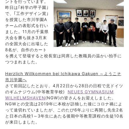
ントを行っています。
昨日は｢科学の甲子園｣
で、｢工作デザイン賞｣
を授賞した市川学園A
チームの表彰式を行い
ました。11月の千葉県
大会を勝ち抜き3月末
の全国大会に出場した
8名が、自作のカート
を携えて登場すると校長室は同席した教職員の温かい拍手に
つつまれました。
Herzlich Willkommen bei Ichikawa Gakuen ～ようこそ
市川学園へ
さて前回記したとおり、4月22日から28日の日程で北ドイツ
のギムナジウム(中等教育学校)
NEUES GYMNASIUM
WILHELMSHAVEN
(NGW)の皆さんをお迎えしました。
NGWとの交流は2019年に本校が訪独した後にコロナ禍によ
って途切れていましたが、このたび6年ぶりに再開し先生2名
と日本の高校1～3年生にあたる後期中等教育課程の生徒10名
が来日しました。