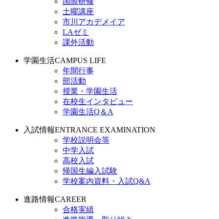
国際研修
土曜講座
市川アカデメイア
LAゼミ
課外活動
学園生活
CAMPUS LIFE
年間行事
部活動
授業・学園生活
在校生インタビュー
学園生活Q＆A
入試情報
ENTRANCE EXAMINATION
学校説明会等
中学入試
高校入試
帰国生編入試験
学校案内資料・入試Q&A
進路情報
CAREER
合格実績