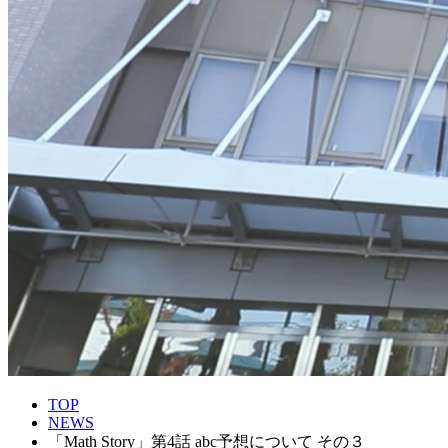
TOP
NEWS
「Math Story」第4話 abc予想について その３