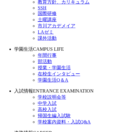
教育方針、カリキュラム
SSH
国際研修
土曜講座
市川アカデメイア
LAゼミ
課外活動
学園生活
CAMPUS LIFE
年間行事
部活動
授業・学園生活
在校生インタビュー
学園生活Q＆A
入試情報
ENTRANCE EXAMINATION
学校説明会等
中学入試
高校入試
帰国生編入試験
学校案内資料・入試Q&A