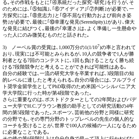
る｡その作戦をもとに｢④系統だった探究･研究｣を行うが､そ
のためには､｢⑤知識｣､｢⑥アイディア｣｢⑦判断｣が必要で､一
方探究には､｢⑧意志力｣と｢⑨不屈な行動力および前向き姿
勢｣が必要で､最後に｢⑩幸運な発見(Serendipity)｣があり､偉大
な発見に結びつく｡最後の｢幸運さ｣は､よく準備し一生懸命や
った人にのみ微笑むものだと話された｡
7
3) ノーベル賞の受賞は､1,000万分の1(1/10
)の率と言われて
おり､現実には不可能とみられるが､10人の競争者で1人が勝
利者となる7回のコンテストに､1回も負けることなく勝ち続
ける7段階競争だと考えることができれば可能性はある｡
自分の経験では､一流の研究大学を卒業すれば､3段階目の知
的レベルに達したと考えられる｡自分の場合には､フルブライ
ト奨学金留学生としてPhD取得のため米国ペンシルバニア大
学大学院に行った時が第4段階であった｡
さらに重要なのは､ポストドクターとしての2年間およびパデ
ュー大学でH.C.ブラウン教授の助手としての研究活動の4年
間の第5段階であった｡スポーツ､芸術他の分野と同様に研究
の分野でも､その専門分野のトップレベルの先生の個人的な
コーチを受けることが､世界で100人の候補の一人になるため
に必要なことである｡
その後の第6段階以上は自分自身で登って頂上に行かねばな