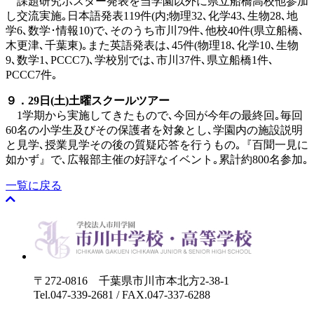
課題研究ポスター発表を当学園以外に県立船橋高校他参加
し交流実施｡日本語発表119件(内;物理32､化学43､生物28､地
学6､数学･情報10)で､そのうち市川79件､他校40件(県立船橋､
木更津､千葉東)｡また英語発表は､45件(物理18､化学10､生物
9､数学1､PCCC7)､学校別では､市川37件､県立船橋1件､
PCCC7件｡
９．29
日
(
土
)
土曜スクールツアー
1学期から実施してきたもので､今回が今年の最終回｡毎回
60名の小学生及びその保護者を対象とし､学園内の施設説明
と見学､授業見学その後の質疑応答を行うもの｡『百聞一見に
如かず』で､広報部主催の好評なイベント｡累計約800名参加｡
一覧に戻る
〒272-0816 千葉県市川市本北方2-38-1
Tel.047-339-2681 / FAX.047-337-6288