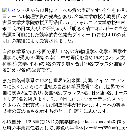
10月から12月はノーベル賞の季節です｡今年も10月7
日ノーベル物理学賞の発表があり､名城大学教授赤崎勇氏､名
古屋大学大学院教授天野浩氏､カリフォルニア大学教授中村
修二氏の日本人3人の研究者が､『明るく省エネルギーの白色
光源を可能にした効率的青色発光ダイオード(青色LED)の発
明』の業績により受賞されました｡
自然科学系では､今回で累計17名の方(物理学8､化学7､医学生
理学2)が受賞(外国籍の南部､中村両氏を含め19名)され､人文
科学系(文学､平和)の3名の方を加え合計20名(プラス外国籍2
名加え22名)の受賞です｡
また自然科学系の17名は世界5位(米国､英国､ドイツ､フラン
スに続く)､さらに21世紀の自然科学系受賞11名は､世界で米
国に次ぎ2位であり､英国6名､フランス6名､旧ソ連3名､オース
トリア2名と続きます｡12月10日には､スウェーデンのストッ
クホルムで授賞式および関連行事が行われます｡日本の科学
技術の質の高さを示すものとして､誇りに思います｡
小職自身、1995年にDVDの業界標準(de facto standard)を作っ
た時の事業責任者として､赤色の半導体レーザー(650nm)しか