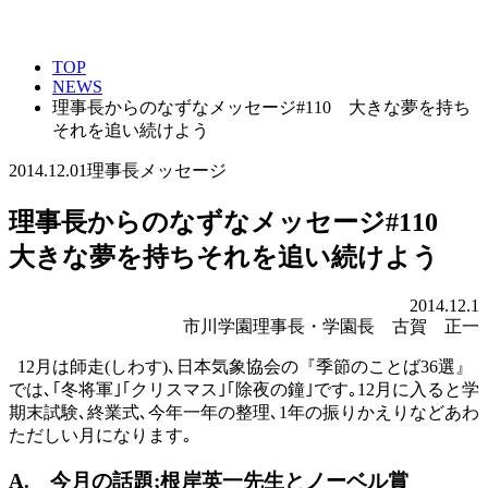
TOP
NEWS
理事長からのなずなメッセージ#110 大きな夢を持ち
それを追い続けよう
2014.12.01
理事長メッセージ
理事長からのなずなメッセージ#110
大きな夢を持ちそれを追い続けよう
2014.12.1
市川学園理事長・学園長 古賀 正一
12月は師走(しわす)､日本気象協会の『季節のことば36選』
では､｢冬将軍｣｢クリスマス｣｢除夜の鐘｣です｡12月に入ると学
期末試験､終業式､今年一年の整理､1年の振りかえりなどあわ
ただしい月になります｡
A. 今月の話題
;
根岸英一先生とノーベル賞