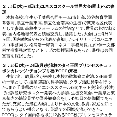
２．5
日
(
水
)
～
8
日
(
土
)
ユネスコスクール世界大会
(
岡山
)
への参
加
本校高校1年生が千葉県合同チーム(市川高､渋谷教育学園
幕張高､県立千葉東高､県立佐倉南高の生徒)で関東地区代表
として参加｡高校生フォーラムの討議などで､世界の各地域代
表､国内各地域代表と積極交流し､活躍した｡大会には海外31
ヶ国､国内9地域からの代表が参加した｡イリナ・ボコバユネ
スコ事務局長､松浦浩一郎前ユネスコ事務局長､山中伸一文部
科学省事務次官などトップの挨拶講演もあった｡最後は共同
宣言を採択した｡
３．20
日
(
木
)
～
24
日
(
月
)
交流校のタイ王国プリンセスチュラ
ボンカレッジ･チョンブリ校
(PCCC)
来校
生徒7名、教員3名が来校し本校の敬和寮に宿泊｡SSH事業
の一環として､授業(英語)､科学実験､クラブ活動見学を行っ
た｡また千葉県のサイエンススクール(SS)ネット交流会(後述)
では課題研究ポスター発表への参加､生徒交流会､千葉県と東
京都内の施設見学や野外観察会をし､4泊5日の短期間であっ
たが､充実した滞在内容により日本の文化､教育､家庭を知っ
てもらうよい機会となり､英語での国際交流ができた｡
PCCCは､タイ国内各地域に12あるPCC校(プリンセスチュラ