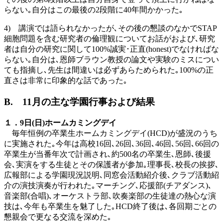
らない｡自分はこの最後の2段階に40年間かかった｡
4) 講演では語られなかったが､その後の懇談のなかでSTAP
細胞問題を含む研究者の倫理観についてお話がおよび､研究
者は自分の研究に関して100%誠実･正直(honest)でなければな
らない｡自分は､恩師ブラウン教授の論文や実験のミスについ
ても指摘し､先生は間違いは必ずあらためられた｡100%の正
直さは非常に印象的な話であった｡
B. 11
月の主な学園行事および結果
１．9
日
(
日
)
ホームカミングデイ
毎年恒例の卒業生ホームカミングデイ(HCD)が盛況のうち
に実施された｡今年は高校16回､26回､36回､46回､56回､66回の
卒業生が当番年次で計画され､約500名の卒業生､恩師､後援
会､実演をする生徒とその保護者が参加｡理事長､校長の挨拶､
広報部による学園現況説明､同窓会活動紹介後､クラブ活動紹
介の演技演奏が行われた｡マーチング､応援部(チアダンス)､
音楽部(合唱)､オーケストラ部､吹奏楽部の生徒達の熱心な演
技は､今年も卒業生を魅了した｡HCD終了後は､各回期ごとの
懇親会で更なる交流を深めた｡