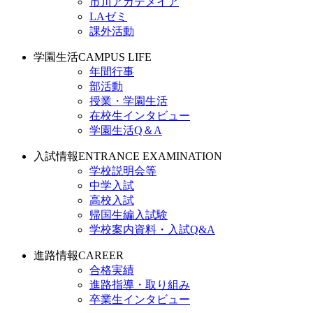
市川アカデメイア
LAゼミ
課外活動
学園生活
CAMPUS LIFE
年間行事
部活動
授業・学園生活
在校生インタビュー
学園生活Q＆A
入試情報
ENTRANCE EXAMINATION
学校説明会等
中学入試
高校入試
帰国生編入試験
学校案内資料・入試Q&A
進路情報
CAREER
合格実績
進路指導・取り組み
卒業生インタビュー