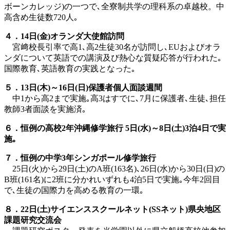
ボーンカレッジ)の一つで､全寮制共学の理科系の卓越校。中
高含め生徒数720人｡
４．14
日
(
金
)
オランダ大使館訪問
宮﨑校長引率で高1､高2生徒30名が訪問し､EUおよびオラ
ンダについて英語での講演及び熱心な質疑応答が行われた｡
国際教育､英語教育の実践となった｡
５．13
日
(
木
)
～
16
日
(
日
)
保護者個人面談週間
中1から高2まで実施｡高3はすでに､7月に保護者､生徒､担任
教師3者面談を実施済｡
６．恒例の高校
2
年沖縄修学旅行
5
日
(
水
)
～
8
日
(
土
)3
泊
4
日で実
施｡
７．恒例の中学
3
年シンガポール修学旅行
25日(火)から29日(土)のA班(163名)､26日(水)から30日(日)の
B班(161名)に2班に分かれいずれも4泊5日で実施｡今年2回目
で､生徒の国際力を高める教育の一環｡
８．22
日
(
土
)
サイエンススクールネット
(SS
ネット
)
県央地区
課題研究交流会