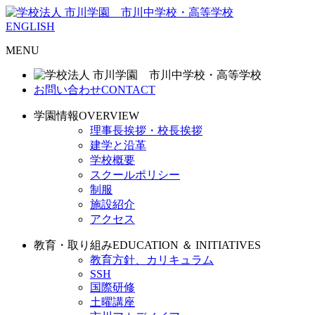
ENGLISH
MENU
お問い合わせ
CONTACT
学園情報
OVERVIEW
理事長挨拶・校長挨拶
建学と沿革
学校概要
スクールポリシー
制服
施設紹介
アクセス
教育・取り組み
EDUCATION ＆ INITIATIVES
教育方針、カリキュラム
SSH
国際研修
土曜講座