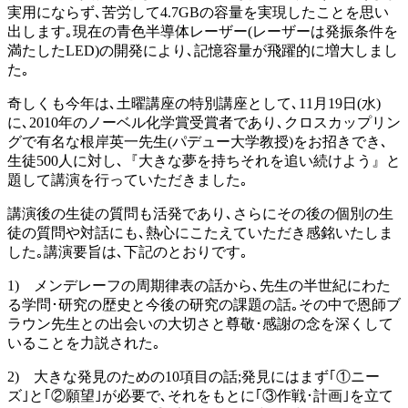
実用にならず､苦労して4.7GBの容量を実現したことを思い
出します｡現在の青色半導体レーザー(レーザーは発振条件を
満たしたLED)の開発により､記憶容量が飛躍的に増大しまし
た｡
奇しくも今年は､土曜講座の特別講座として､11月19日(水)
に､2010年のノーベル化学賞受賞者であり､クロスカップリン
グで有名な根岸英一先生(パデュー大学教授)をお招きでき､
生徒500人に対し､『大きな夢を持ちそれを追い続けよう』と
題して講演を行っていただきました｡
講演後の生徒の質問も活発であり､さらにその後の個別の生
徒の質問や対話にも､熱心にこたえていただき感銘いたしま
した｡講演要旨は､下記のとおりです｡
1) メンデレーフの周期律表の話から､先生の半世紀にわた
る学問･研究の歴史と今後の研究の課題の話｡その中で恩師ブ
ラウン先生との出会いの大切さと尊敬･感謝の念を深くして
いることを力説された｡
2) 大きな発見のための10項目の話;発見にはまず｢①ニー
ズ｣と｢②願望｣が必要で､それをもとに｢③作戦･計画｣を立て