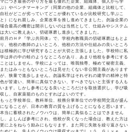
マにつき最善のやり方を最も優れた企業、組織体、個人から学
ぶ）やベンチマーキング（同業の他の企業、組織体と比較して、
自社がどこが劣っていてどこが優れているか比較研究し学ぶこ
と）になれ親しみ、企業改革を推し進めてきました。勿論企業の
場合最高の機密は開示しないのは当然として、仕組みやシステム
は大いに教えあい、切磋琢磨し進歩してきました。
前月のＨＰ『学ぶ共同体』で、学校内教職員の切磋琢磨はもとよ
り、他校の教師のよいところ、他校の方法や仕組みの良いところ
は積極的に学び研究することが大切と主張しました。学校特に私
学は井の中の蛙のようなところがあり、あまり他校を参考にする
ことはしません。学校によっては、唯我独尊、極めて秘密主義、
またはみっともないところは見せたくない非公開主義があります
が、狭量で進歩しません。勿論私学はそれぞれの建学の精神と特
色が皆違い、簡単に真似できない、すべきでないと主張する人も
います。しかし参考になる良いところだけを取捨選択し、学び吸
収し、自家薬籠のものとすればよいのです。
もっと学校単位、教科単位、校務分掌単位での学校間交流が盛ん
になることが、日本の教育の質を上げることになると思います。
本当に蓄積されたノウハウは、簡単に真似ることはできません
し、よしんば参考にされ、他校が良くなった場合は、教えた方は
更に上をねらう励みにもなります。また同じ失敗を繰り返さない
ためにも、先人のノウハウは吸収すべきでしょう。Ｇｉｖｅ ａ