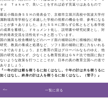
ｎｄ Ｔａｋｅで、良いことをすれば必ず見返りはあるもので
す。
最近小職自身ＳＳＨの発表会で、京都市立堀川高校や筑波大学付
属駒場高等学校など卓越した学校の視察の機会を得、参考になる
ことが多々ありました。またＳＳＨに限らず公私ともども各学校
の成果を蓄積し、ドキュメント化し、説明書や研究紀要とし、対
外的発表交流を活性化すべきと思っています。
国の施策も校舎機材などのハード面の補助以外に積極的に研修、
研究、教員の養成と処遇など、ソフト面の補助に更に力をいれる
べきでありましょう。また教育の質はグローバルなものゆえ、他
国の研究も怠らず、少なくとも教育投資はＧＮＰ比で他国に負け
ないような政策を打つことこそが、日本の真の教育立国への道で
ありましょう。
『一年の計は穀を樹うるに如くはなし。十年の計は木を樹うるに
如くはなし。終身の計は人を樹うるに如くはなし。（管子）』
一覧に戻る