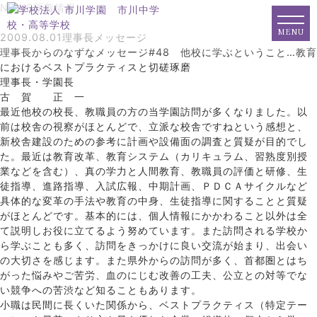
NEWS
新着情報
MENU
2009.08.01
理事長メッセージ
理事長からのなずなメッセージ#48 他校に学ぶということ…教育
におけるベストプラクティスと切磋琢磨
理事長・学園長
古 賀 正 一
最近他校の校長、教職員の方の当学園訪問が多くなりました。以
前は校舎の視察がほとんどで、立派な校舎ですねという感想と、
新校舎建設のための参考に計画や設備面の調査と質疑が目的でし
た。最近は教育改革、教育システム（カリキュラム、習熟度別授
業などを含む）、真の学力と人間教育、教職員の評価と研修、生
徒指導、進路指導、入試広報、中期計画、ＰＤＣＡサイクルなど
具体的な変革の手法や教育の中身、生徒指導に関することと質疑
がほとんどです。基本的には、個人情報にかかわること以外は全
て説明しお役に立てるよう努めています。また訪問される学校か
ら学ぶことも多く、訪問をきっかけに良い交流が始まり、出会い
の大切さを感じます。また県外からの訪問が多く、首都圏とはち
がった悩みやご苦労、血のにじむ改善の工夫、公立との対等でな
い競争への苦渋など知ることもあります。
小職は民間に長くいた関係から、ベストプラクティス（特定テー