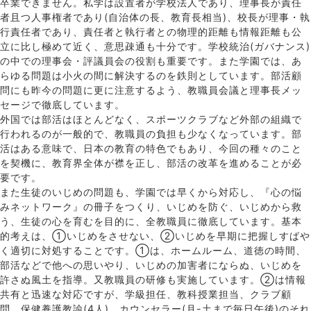
卒業できません。私学は設置者が学校法人であり、理事長が責任
者且つ人事権者であり(自治体の長、教育長相当)、校長が理事・執
行責任者であり、責任者と執行者との物理的距離も情報距離も公
立に比し極めて近く、意思疎通も十分です。学校統治(ガバナンス)
の中での理事会・評議員会の役割も重要です。また学園では、あ
らゆる問題は小火の間に解決するのを鉄則としています。部活顧
問にも昨今の問題に更に注意するよう、教職員会議と理事長メッ
セージで徹底しています。
外国では部活はほとんどなく、スポーツクラブなど外部の組織で
行われるのが一般的で、教職員の負担も少なくなっています。部
活はある意味で、日本の教育の特色でもあり、今回の種々のこと
を契機に、教育界全体が襟を正し、部活の改革を進めることが必
要です。
また生徒のいじめの問題も、学園では早くから対応し、『心の悩
みネットワーク』の冊子をつくり、いじめを防ぐ、いじめから救
う、生徒の心を育むを目的に、全教職員に徹底しています。基本
的考えは、①いじめをさせない、②いじめを早期に把握しすばや
く適切に対処することです。①は、ホームルーム、道徳の時間、
部活などで他への思いやり、いじめの加害者にならぬ、いじめを
許さぬ風土を指導。又教職員の研修も実施しています。②は情報
共有と迅速な対応ですが、学級担任、教科授業担当、クラブ顧
問、保健養護教諭(4人)、カウンセラー(月-土まで毎日午後)のそれ