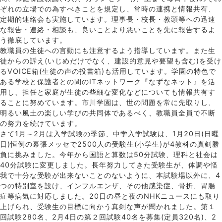
ぞれの立場での為すべきことを規定し、常時の連携と情報共有、
定期的連絡会も実施しています。理事長・校長・教頭等への迅速
な報告・連絡・相談も、良いことより悪いことを先に報告するよ
う徹底しています。
教職員の生徒への言動にも注意するよう指導しています。また生
徒からの訴え(いじめだけでなく、建設的意見や要望も含む)を受け
るVOICE箱(生徒の声の投書箱)も活用しています。学園の特色で
ある学校と保護者との間のITネットワーク『なずなネット』を活
用し、担任と家庭が生徒の些細な変化などについても情報共有す
ることに努めています。市川学園は、世の問題を常に先取りし、
明るい風土の楽しい学びの共同体であるべく、教職員全員で不断
の努力を続けています。
さて1月～2月は入学試験の季節、中学入学試験は、1月20日(日曜
日)恒例の幕張メッセで2500人の受験生(小学生)が4教科の真剣勝
負に挑みました。今年から国語と算数は50分試験、理科と社会は
40分試験に変更しました。長年努力してきた受験生が、体調や怪
我で十分な受験が出来ないことのないように、本試験場以外に、4
つの特別室を設け、インフルエンザ、その他感染症、骨折、胃腸
症等病気に対応しました。20日の昼と夜のNHKニュースにも取り
上げられ、受験生の目標に向かう真剣な声が聞かれました。第１
回試験280名、2月4日の第２回試験40名を募集(定員320名)、2