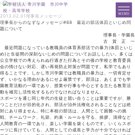
NEWS
新着情報
MENU
2013.02.01
理事長メッセージ
理事長からのなずなメッセージ#88 最近の部活体罰といじめ問
題について
理事長・学園長
古 賀 正 一
最近問題になっている教職員の体育系部活での暴力(体罰といじ
め)と生徒間の深刻ないじめの問題についてお話ししたい。多くは
公立学校での考えられぬ行過ぎた行為とその後の学校と教育委員
会の情けない対応、遅い再発防止対策が問題です。私学でもあり
得ることです。しかし市川学園では教職員の暴力は、一切肯定せ
ず、いかなる理由があるにせよ厳禁です。部活は、あくまでも学
園教育活動の一環であり、授業や行事を中心とする主たる教育活
動を補完し活性化するものでなければなりません。
スポーツを通じ同じ年代の生徒と競い合うことは重要ですが、勝
つことだけが目的化され、部活が治外法権化されることなどは絶
対にあり得ません。特に本校の部活は、人間として困難への挑
戦、チームワーク、礼節、約束・ルールを守る、挨拶、清掃など
人間教育の一環であり、楽しい学園を築くものです。いくらスポ
ーツに長けていても、人間としての成長と学力が十分でなければ