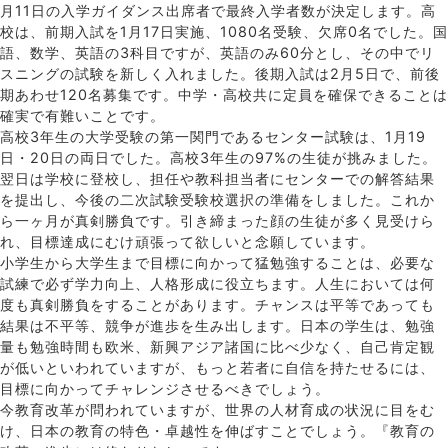
月11日の入学ガイダンス出席者で最終入学者数が決定します。高
校は、前期入試を1月17日実施、1080名受験、欠席0名でした。国
語、数学、英語の3科目ですが、英語のみ60分とし、その中でリ
スニングの試験を新しく入れました。後期入試は2月5日で、前後
期あわせ120名募集です。中学・高校共に定員を確保できることは
確実で有難いことです。
高校3年生の大学受験の第一関門であるセンター試験は、1月19
日・20日の両日でした。高校3年生の97%の生徒が挑みました。
翌日は学校に登校し、担任や教科担当者にセンターでの解答結果
を提出し、今後の二次試験受験校選択の準備をしました。これか
ら一ヶ月が真剣勝負です。引き締まった顔の生徒が多く見受けら
れ、目標達成にむけ頑張って欲しいと念願しています。
小学生から大学生まで目標に向かって猛勉強することは、必要な
試練で必ず学力向上、人格形成に役立ちます。人生においては何
度も真剣勝負をすることがあります。チャンスは平等であっても
結果は不平等、競争が進歩を生み出します。日本の学生は、勉強
量も勉強時間も欧米、新興アジア諸国に比べ少なく、自己肯定観
が低いといわれていますが、もっと若者に自信を持たせるには、
目標に向かってチャレンジさせるべきでしょう。
今教育改革が問われていますが、世界の人材育成の状況に目をむ
け、日本の教育の特色・卓越性を伸ばすことでしょう。『教育の