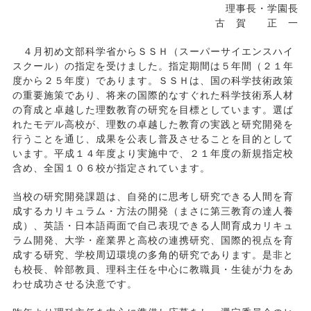
理事長・学園長
古 賀 正 一
４月初め文部科学省からＳＳＨ（スーパーサイエンスハイ
スクール）の指定を受けました。指定期間は５年間（２１年
度から２５年度）であります。ＳＳＨは、国の科学技術政策
の重要施策であり、将来の国際的なすぐれた科学技術系人材
の育成と卓越した理数教育の研究を目標としています。選ば
れたモデル高校が、理数の卓越した教育の実践と研究開発を
行うことを通じ、成果を公表し普及させることを目的として
います。平成１４年度より実施中で、２１年度の新規指定校
含め、全国１０６校が指定されています。
当校の研究開発課題は、自発的に思考し研究できる人間を育
成するカリキュラム・方法の開発（まさに第三教育の達人養
成）、英語・日本語両面で自己表現できる人間育成カリキュ
ラム開発、大学・産業界と高校の連携研究、国際的視点を育
成する研究、学校周辺環境の多角的研究であります。是非と
も校長、幹部教員、理科主任を中心に教職員・生徒が力をあ
わせ成功させる決意です。