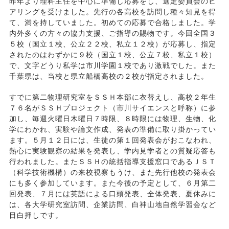
昨年より理科主任を中心に準備し応募をし、選定委員会のヒ
アリングを受けました。先行の各高校を訪問し種々知見を得
て、満を持していました。初めての応募で合格しました。学
内外多くの方々の協力支援、ご指導の賜物です。今回全国３
５校（国立１校、公立２２校、私立１２校）が応募し、指定
されたのはわずかに９校（国立１校、公立７校、私立１校）
で、文字どうり私学は市川学園１校であり激戦でした。また
千葉県は、当校と県立船橋高校の２校が指定されました。
すでに第二物理研究室をＳＳＨ本部に衣替えし、高校２年生
７６名がＳＳＨプロジェクト（市川サイエンスと呼称）に参
加し、毎週火曜日木曜日７時限、８時限には物理、生物、化
学にわかれ、実験や論文作成、発表の準備に取り掛かってい
ます。５月１２日には、生徒の第１回発表会がおこなわれ、
熱心に実験観察の結果を発表し、学内見学者との質疑応答も
行われました。またＳＳＨの統括指導支援窓口であるＪＳＴ
（科学技術機構）の来校視察もうけ、また先行他校の発表会
にも多く参加しています。また今後の予定として、６月第二
回発表、７月には英語による口頭発表、全体発表、夏休みに
は、各大学研究室訪問、企業訪問、白神山地自然学習会など
目白押しです。