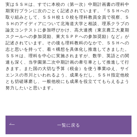
実はＳＳＨは、すでに本校の（第一次）中期計画書の理科中
期実行プランに次のごとく記述されています。『ＳＳＨへの
取り組みとして、ＳＳＨ校１０校を理科教員全員で視察、Ｓ
ＳＨのアイディアについて北海道大学と相談、理系クラブの
論文コンテストに参加呼びかけ、高大連携（東京農工大夏期
スクールへの参加奨励、東大ＳＰＰへの参加奨励）など』が
記述されています。その後も理科教科のなかで、ＳＳＨへの
志と思いを持って、着々構想を具体化し推進してきました。
ＳＳＨは、理科を中心に実施されますが、数学、英語との関
連も深く、当学園第二次中期計画の牽引車として推進して行
きます。また国の大切な予算（税金）を使う事業ゆえ、サイ
エンスの市川といわれるよう、成果をだし、ＳＳＨ指定他校
とも切磋琢磨し、一般他校にも成果を役立ててもらえるよう
努力したいと思います。
一覧に戻る