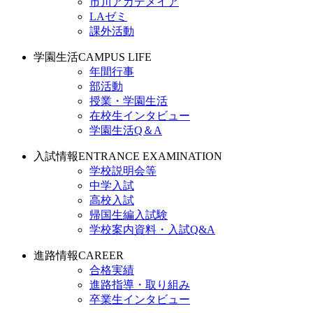
市川アカデメイア
LAゼミ
課外活動
学園生活
CAMPUS LIFE
年間行事
部活動
授業・学園生活
在校生インタビュー
学園生活Q＆A
入試情報
ENTRANCE EXAMINATION
学校説明会等
中学入試
高校入試
帰国生編入試験
学校案内資料・入試Q&A
進路情報
CAREER
合格実績
進路指導・取り組み
卒業生インタビュー