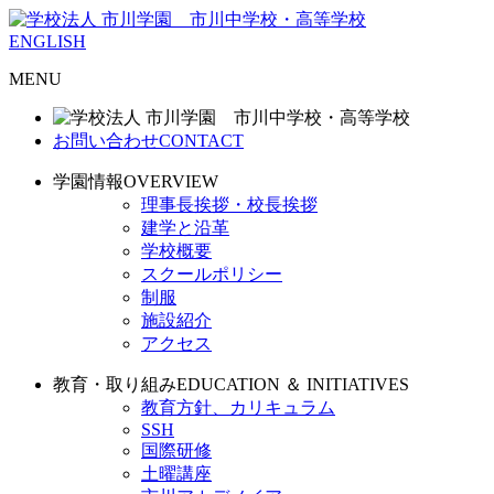
ENGLISH
MENU
お問い合わせ
CONTACT
学園情報
OVERVIEW
理事長挨拶・校長挨拶
建学と沿革
学校概要
スクールポリシー
制服
施設紹介
アクセス
教育・取り組み
EDUCATION ＆ INITIATIVES
教育方針、カリキュラム
SSH
国際研修
土曜講座