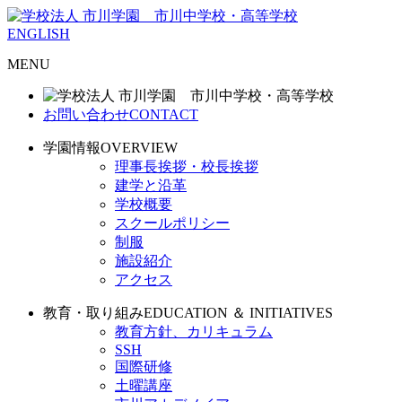
ENGLISH
MENU
お問い合わせ
CONTACT
学園情報
OVERVIEW
理事長挨拶・校長挨拶
建学と沿革
学校概要
スクールポリシー
制服
施設紹介
アクセス
教育・取り組み
EDUCATION ＆ INITIATIVES
教育方針、カリキュラム
SSH
国際研修
土曜講座