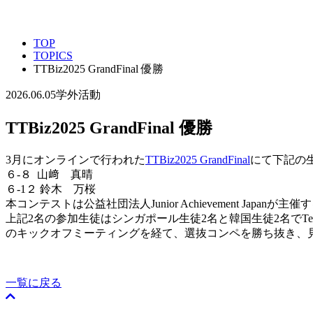
TOP
TOPICS
TTBiz2025 GrandFinal 優勝
2026.06.05
学外活動
TTBiz2025 GrandFinal 優勝
3月にオンラインで行われた
TTBiz2025 GrandFinal
にて下記の
６-８ 山﨑 真晴
６-1２ 鈴木 万桜
本コンテストは公益社団法人Junior Achievement J
上記2名の参加生徒はシンガポール生徒2名と韓国生徒2名でTe
のキックオフミーティングを経て、選抜コンペを勝ち抜き、
一覧に戻る