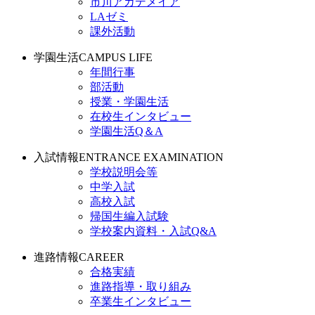
市川アカデメイア
LAゼミ
課外活動
学園生活
CAMPUS LIFE
年間行事
部活動
授業・学園生活
在校生インタビュー
学園生活Q＆A
入試情報
ENTRANCE EXAMINATION
学校説明会等
中学入試
高校入試
帰国生編入試験
学校案内資料・入試Q&A
進路情報
CAREER
合格実績
進路指導・取り組み
卒業生インタビュー