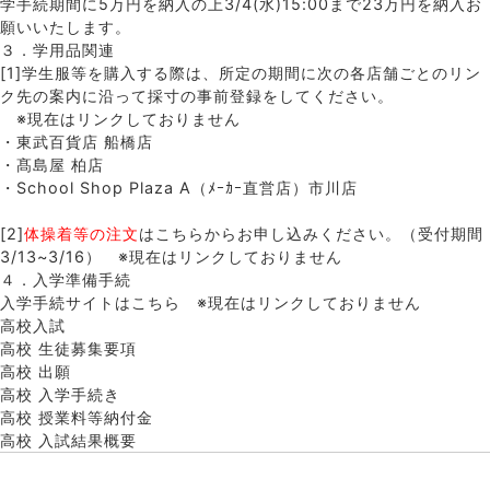
学手続期間に5万円を納入の上3/4(水)15:00まで23万円を納入お
願いいたします。
３．学用品関連
[1]学生服等を購入する際は、所定の期間に次の各店舗ごとのリン
ク先の案内に沿って採寸の事前登録をしてください。
※現在はリンクしておりません
・東武百貨店 船橋店
・髙島屋 柏店
・School Shop Plaza A（ﾒｰｶｰ直営店）市川店
[2]
体操着等の注文
はこちらからお申し込みください。（受付期間
3/13~3/16） ※現在はリンクしておりません
４．入学準備手続
入学手続サイトはこちら ※現在はリンクしておりません
高校入試
高校 生徒募集要項
高校 出願
高校 入学手続き
高校 授業料等納付金
高校 入試結果概要