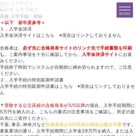
高校 入学手続き
MENU
高校 入学手続・登録
＜以下 前年度参考＞
１．入学金決済
入学金決済サイトはこちら ※現在はリンクしておりません
合格者は、
必ず
先に合格発表サイトのリンク先で手続書類を印刷
し
、ご案内事項を十分に確認してから、
入学金決済サイト
にお進
みください。
手続終了時刻でシステムが自動的に締め切られますので、ご注意
ください。
２．入学手続の特別延期申請書
入学手続の特別延期申請書はこちら ※現在はリンクしておりませ
ん
↑
受験する公立高校の合格発表が3/5以降
の場合、入学手続期間に
5万円を納入の上、こちらの書式の注意事項をご確認し、所定の提
出先にご送付ください。
千葉､東京､神奈川など
合格発表が3/5以前の場合は提出不要
です。
募集要項の通り、入学手続期間に入学金28万円を納入、または入