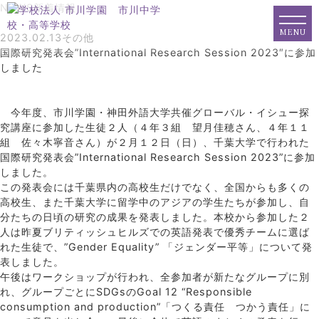
NEWS
新着情報
MENU
2023.02.13
その他
国際研究発表会”International Research Session 2023″に参加
しました
今年度、市川学園・神田外語大学共催グローバル・イシュー探
究講座に参加した生徒２人（４年３組 望月佳穂さん、４年１１
組 佐々木寧音さん）が２月１２日（日）、千葉大学で行われた
国際研究発表会”International Research Session 2023”に参加
しました。
この発表会には千葉県内の高校生だけでなく、全国からも多くの
高校生、また千葉大学に留学中のアジアの学生たちが参加し、自
分たちの日頃の研究の成果を発表しました。本校から参加した２
人は昨夏
ブリティッシュヒルズ
での英語発表で優秀チームに選ば
れた生徒で、”Gender Equality” 「ジェンダー平等」について発
表しました。
午後はワークショップが行われ、全参加者が新たなグループに別
れ、グループごとにSDGsのGoal 12 “Responsible
consumption and production”「つくる責任 つかう責任」に