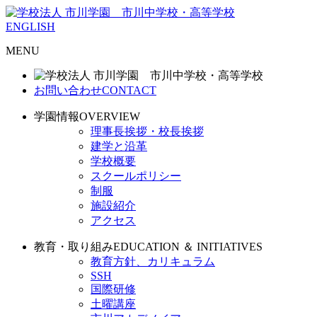
ENGLISH
MENU
お問い合わせ
CONTACT
学園情報
OVERVIEW
理事長挨拶・校長挨拶
建学と沿革
学校概要
スクールポリシー
制服
施設紹介
アクセス
教育・取り組み
EDUCATION ＆ INITIATIVES
教育方針、カリキュラム
SSH
国際研修
土曜講座