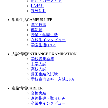
市川アカデメイア
LAゼミ
課外活動
学園生活
CAMPUS LIFE
年間行事
部活動
授業・学園生活
在校生インタビュー
学園生活Q＆A
入試情報
ENTRANCE EXAMINATION
学校説明会等
中学入試
高校入試
帰国生編入試験
学校案内資料・入試Q&A
進路情報
CAREER
合格実績
進路指導・取り組み
卒業生インタビュー