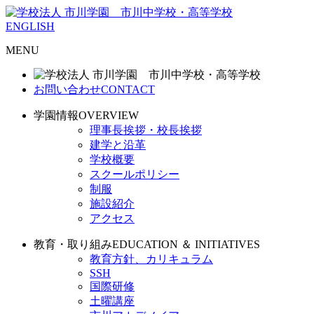
ENGLISH
MENU
お問い合わせ
CONTACT
学園情報
OVERVIEW
理事長挨拶・校長挨拶
建学と沿革
学校概要
スクールポリシー
制服
施設紹介
アクセス
教育・取り組み
EDUCATION ＆ INITIATIVES
教育方針、カリキュラム
SSH
国際研修
土曜講座