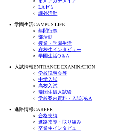
市川アカデメイア
LAゼミ
課外活動
学園生活
CAMPUS LIFE
年間行事
部活動
授業・学園生活
在校生インタビュー
学園生活Q＆A
入試情報
ENTRANCE EXAMINATION
学校説明会等
中学入試
高校入試
帰国生編入試験
学校案内資料・入試Q&A
進路情報
CAREER
合格実績
進路指導・取り組み
卒業生インタビュー