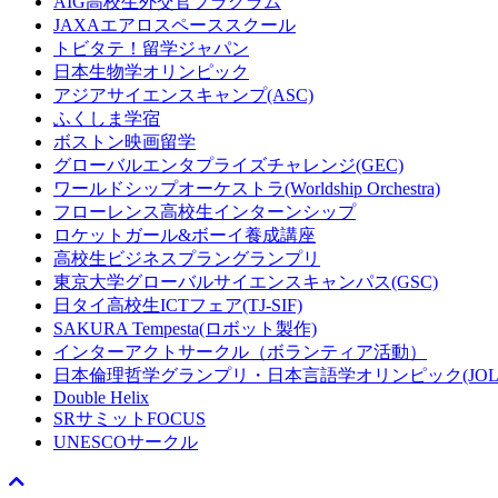
AIG高校生外交官プラグラム
JAXAエアロスペーススクール
トビタテ！留学ジャパン
日本生物学オリンピック
アジアサイエンスキャンプ(ASC)
ふくしま学宿
ボストン映画留学
グローバルエンタプライズチャレンジ(GEC)
ワールドシップオーケストラ(Worldship Orchestra)
フローレンス高校生インターンシップ
ロケットガール&ボーイ養成講座
高校生ビジネスプラングランプリ
東京大学グローバルサイエンスキャンパス(GSC)
日タイ高校生ICTフェア(TJ-SIF)
SAKURA Tempesta(ロボット製作)
インターアクトサークル（ボランティア活動）
日本倫理哲学グランプリ・日本言語学オリンピック(JOL
Double Helix
SRサミットFOCUS
UNESCOサークル