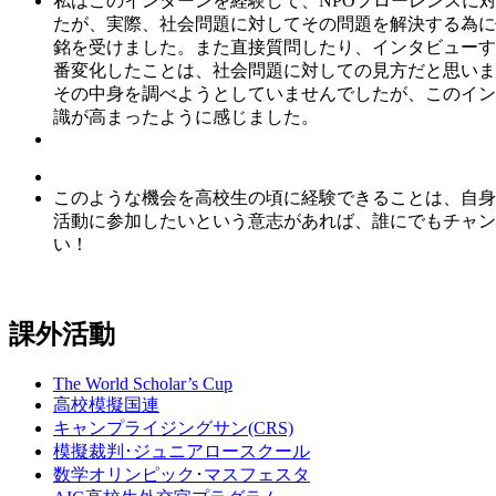
私はこのインターンを経験して、NPOフローレンスに
たが、実際、社会問題に対してその問題を解決する為に
銘を受けました。また直接質問したり、インタビューす
番変化したことは、社会問題に対しての見方だと思いま
その中身を調べようとしていませんでしたが、このイン
識が高まったように感じました。
このような機会を高校生の頃に経験できることは、自身
活動に参加したいという意志があれば、誰にでもチャン
い！
課外活動
The World Scholar’s Cup
高校模擬国連
キャンプライジングサン(CRS)
模擬裁判･ジュニアロースクール
数学オリンピック･マスフェスタ